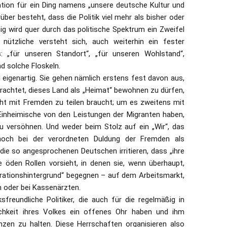
ation für ein Ding namens „unsere deutsche Kultur und
rüber besteht, dass die Politik viel mehr als bisher oder
 wird quer durch das politische Spektrum ein Zweifel
 nützliche versteht sich, auch weiterhin ein fester
: „für unseren Standort“, „für unseren Wohlstand“,
d solche Floskeln.
d eigenartig. Sie gehen nämlich erstens fest davon aus,
etrachtet, dieses Land als „Heimat“ bewohnen zu dürfen,
cht mit Fremden zu teilen braucht; um es zweitens mit
Einheimische von den Leistungen der Migranten haben,
u versöhnen. Und weder beim Stolz auf ein „Wir“, das
 noch bei der verordneten Duldung der Fremden als
 die so angesprochenen Deutschen irritieren, dass „ihre
e öden Rollen vorsieht, in denen sie, wenn überhaupt,
rationshintergrund“ begegnen – auf dem Arbeitsmarkt,
n oder bei Kassenärzten.
freundliche Politiker, die auch für die regelmäßig in
chkeit ihres Volkes ein offenes Ohr haben und ihm
nzen zu halten. Diese Herrschaften organisieren also