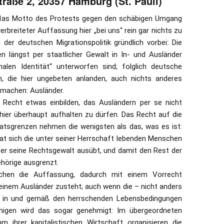
traße 2, 20357 Hamburg (St. Pauli)
al das Motto des Protests gegen den schäbigen Umgang
erbreiteter Auffassung hier „bei uns“ rein gar nichts zu
der deutschen Migrationspolitik gründlich vorbei: Die
n längst per staatlicher Gewalt in In- und Ausländer
alen Identität“ unterworfen sind; folglich deutsche
gen, die hier ungebeten anlanden, auch nichts anderes
 machen: Ausländer.
s Recht etwas einbilden, das Ausländern per se nicht
h hier überhaupt aufhalten zu dürfen. Das Recht auf die
aatsgrenzen nehmen die wenigsten als das, was es ist:
aat sich die unter seiner Herrschaft lebenden Menschen
in er seine Rechtsgewalt ausübt, und damit den Rest der
hörige ausgrenzt.
ischen die Auffassung, dadurch mit einem Vorrecht
einem Ausländer zusteht; auch wenn die – nicht anders
ch in und gemäß den herrschenden Lebensbedingungen
enigen wird das sogar genehmigt: Im übergeordneten
ihrer kapitalistischen Wirtschaft organisieren die