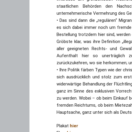
staatlichen Behörden den Nachs
unternehmerische Vermehrung des Gel
• Das sind dann die „regulären“ Migra
es sich dabei immer noch um fremde S
Bestellung trotzdem hier sind, werden di
Gröbste klar, was ihre Definition „ill
aller geeigneten Rechts- und Gewal
Aufenthalt hier so unerträglich 
zurückzukehren, wo sie herkommen; un
• Ihre Politik färben Typen wie der chr
sich ausdrücklich und stolz zum erste
widerwärtige Behandlung der Flüchtlin
ganz im Sinne des exklusiven Vorrecht
zu werden. Wobei – ob beim Einkauf be
fremden Reichtums, ob beim Mietezahle
Hauptsache, ganz unter sich als Deuts
Plakat
hier