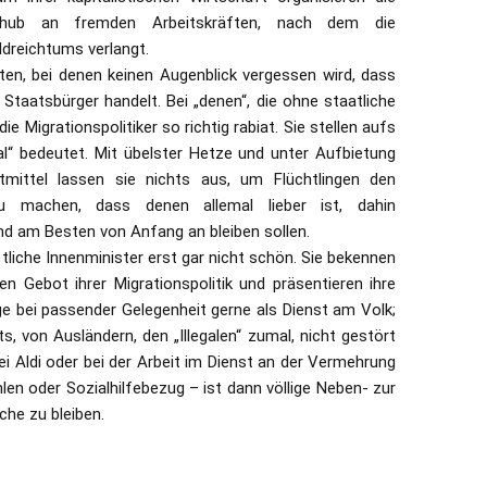
chub an fremden Arbeitskräften, nach dem die
dreichtums verlangt.
nten, bei denen keinen Augenblick vergessen wird, dass
taatsbürger handelt. Bei „denen“, die ohne staatliche
e Migrationspolitiker so richtig rabiat. Sie stellen aufs
egal“ bedeutet. Mit übelster Hetze und unter Aufbietung
tmittel lassen sie nichts aus, um Flüchtlingen den
zu machen, dass denen allemal lieber ist, dahin
d am Besten von Anfang an bleiben sollen.
istliche Innenminister erst gar nicht schön. Sie bekennen
n Gebot ihrer Migrationspolitik und präsentieren ihre
ge bei passender Gelegenheit gerne als Dienst am Volk;
s, von Ausländern, den „Illegalen“ zumal, nicht gestört
i Aldi oder bei der Arbeit im Dienst an der Vermehrung
n oder Sozialhilfebezug – ist dann völlige Neben- zur
che zu bleiben.