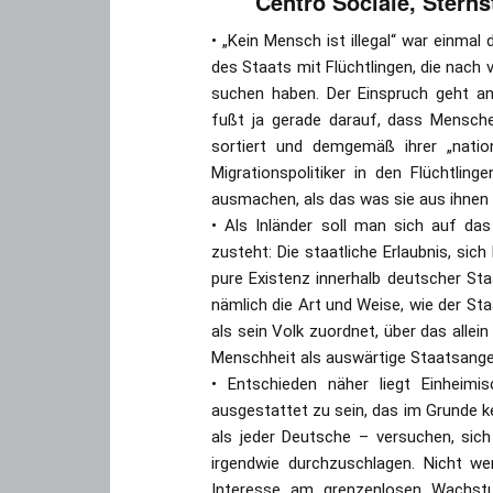
Centro Sociale, Sterns
• „Kein Mensch ist illegal“ war einm
des Staats mit Flüchtlingen, die nach v
suchen haben. Der Einspruch geht an 
fußt ja gerade darauf, dass Mensche
sortiert und demgemäß ihrer „nation
Migrationspolitiker in den Flüchtlin
ausmachen, als das was sie aus ihnen
• Als Inländer soll man sich auf da
zusteht: Die staatliche Erlaubnis, sic
pure Existenz innerhalb deutscher St
nämlich die Art und Weise, wie der St
als sein Volk zuordnet, über das alle
Menschheit als auswärtige Staatsange
• Entschieden näher liegt Einheim
ausgestattet zu sein, das im Grunde k
als jeder Deutsche – versuchen, si
irgendwie durchzuschlagen. Nicht w
Interesse am grenzenlosen Wachstum 