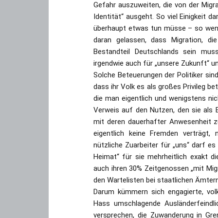
Gefahr auszuweiten, die von der Migr
Identität“ ausgeht. So viel Einigkeit da
überhaupt etwas tun müsse – so wenig
daran gelassen, dass Migration, die
Bestandteil Deutschlands sein muss
irgendwie auch für „unsere Zukunft“ un
Solche Beteuerungen der Politiker sin
dass ihr Volk es als großes Privileg b
die man eigentlich und wenigstens ni
Verweis auf den Nutzen, den sie als 
mit deren dauerhafter Anwesenheit z
eigentlich keine Fremden verträgt,
nützliche Zuarbeiter für „uns“ darf es
Heimat“ für sie mehrheitlich exakt di
auch ihren 30% Zeitgenossen „mit Mig
den Wartelisten bei staatlichen Ämter
Darum kümmern sich engagierte, volks
Hass umschlagende Ausländerfeindli
versprechen, die Zuwanderung in Gre